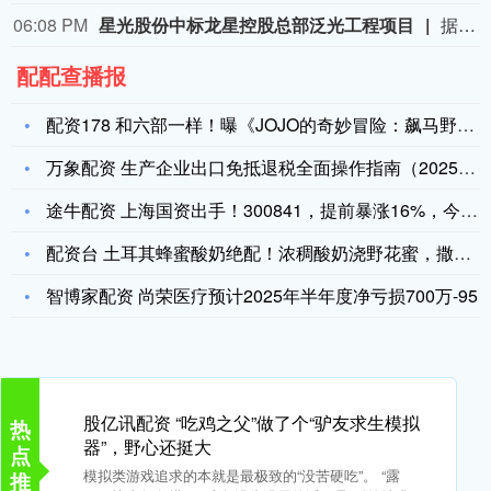
06:08 PM
星光股份中标龙星控股总部泛光工程项目
据“星光股份”公众号消息，近日，星光股份成功中标龙星控股总部泛光工程项目。
配配查播报
配资178 和六部一样！曝《JOJO的奇妙冒险：飙马野郎》由
万象配资 生产企业出口免抵退税全面操作指南（2025年版）
途牛配资 上海国资出手！300841，提前暴涨16%，今日复
配资台 土耳其蜂蜜酸奶绝配！浓稠酸奶浇野花蜜，撒核桃碎超治愈
智博家配资 尚荣医疗预计2025年半年度净亏损700万-95
股亿讯配资 “吃鸡之父”做了个“驴友求生模拟
热
器”，野心还挺大
点
模拟类游戏追求的本就是最极致的“没苦硬吃”。 “露
推