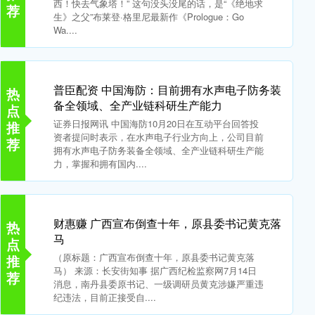
西！快去气象塔！” 这句没头没尾的话，是“《绝地求
荐
生》之父”布莱登·格里尼最新作《Prologue：Go
Wa....
普臣配资 中国海防：目前拥有水声电子防务装
热
备全领域、全产业链科研生产能力
点
证券日报网讯 中国海防10月20日在互动平台回答投
推
资者提问时表示，在水声电子行业方向上，公司目前
荐
拥有水声电子防务装备全领域、全产业链科研生产能
力，掌握和拥有国内....
财惠赚 广西宣布倒查十年，原县委书记黄克落
热
马
点
（原标题：广西宣布倒查十年，原县委书记黄克落
推
马） 来源：长安街知事 据广西纪检监察网7月14日
荐
消息，南丹县委原书记、一级调研员黄克涉嫌严重违
纪违法，目前正接受自....