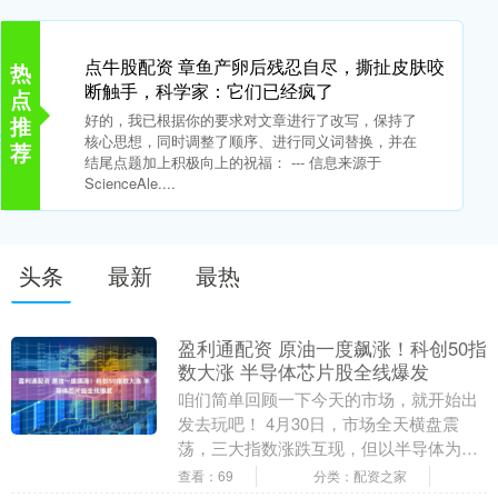
点牛股配资 章鱼产卵后残忍自尽，撕扯皮肤咬
热
断触手，科学家：它们已经疯了
点
好的，我已根据你的要求对文章进行了改写，保持了
推
核心思想，同时调整了顺序、进行同义词替换，并在
荐
结尾点题加上积极向上的祝福： --- 信息来源于
ScienceAle....
头条
最新
最热
盈利通配资 原油一度飙涨！科创50指
数大涨 半导体芯片股全线爆发
咱们简单回顾一下今天的市场，就开始出
发去玩吧！ 4月30日，市场全天横盘震
荡，三大指数涨跌互现，但以半导体为主
的科创50指数大涨超5%。截至收盘，沪指
查看：69
分类：配资之家
涨0.11....