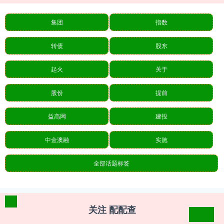
集团
指数
转债
股东
起火
关于
股份
提前
益高网
建投
中金澳融
实施
全部话题标签
关注 配配查