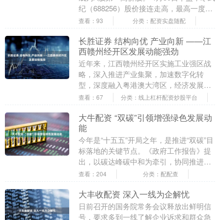
纪（688256）股价接连走高，最高一度摸
至1699.00元/股的历史最高位....
查看：93
分类：配资实盘随配
长胜证券 结构向优 产业向新 ——江
西赣州经开区发展动能强劲
近年来，江西赣州经开区实施工业强区战
略，深入推进产业集聚，加速数字化转
型，深度融入粤港澳大湾区，经济发展呈
现“位势向上、结构向优、产业向新”的发
查看：67
分类：线上杠杆配资炒股平台
展态势。2025....
大牛配资 “双碳”引领增强绿色发展动
能
今年是“十五五”开局之年，是推进“双碳”目
标落地的关键节点。《政府工作报告》提
出，以碳达峰碳中和为牵引，协同推进降
碳、减污、扩绿、增长，增强绿色发展动
查看：204
分类：配配查
能。 坚定....
大丰收配资 深入一线为企解忧
日前召开的国务院常务会议释放出鲜明信
号，要求多到一线了解企业诉求和群众急