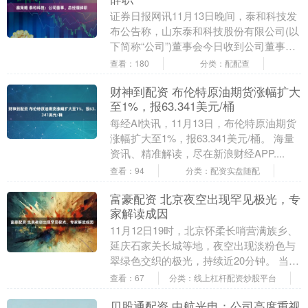
证券日报网讯11月13日晚间，泰和科技发
布公告称，山东泰和科技股份有限公司(以
下简称“公司”)董事会今日收到公司董事、
总经理姚娅女士提交的书面辞职报告，姚
查看：180
分类：配配查
娅女士....
财神到配资 布伦特原油期货涨幅扩大
至1%，报63.341美元/桶
每经AI快讯，11月13日，布伦特原油期货
涨幅扩大至1%，报63.341美元/桶。 海量
资讯、精准解读，尽在新浪财经APP....
查看：94
分类：配资实盘随配
富豪配资 北京夜空出现罕见极光，专
家解读成因
11月12日19时，北京怀柔长哨营满族乡、
延庆石家关长城等地，夜空出现淡粉色与
翠绿色交织的极光，持续近20分钟。 当天
晚上，夜空被一抹淡粉色和浅绿色的极光
查看：67
分类：线上杠杆配资炒股平台
点亮，....
贝股通配资 中航光电：公司高度重视