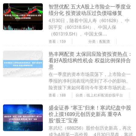
智慧优配 五大A股上市险企一季度业
绩分化 投资波动压过负债端修复
4月30日，随着中国人寿（601628）、中
国平安（601318.SH）、中国人保
（601319.SH）、中国太保
（601601.SH）、新华保险 （601....
查看：159
分类：配配查
热丰网配资 太保回应险资投资热点：
看好A股结构性机会 权益比例保持合
意
在一季度的资本市场震荡下，上市险企一
季报的净利润表现均受到了不小的影响。
险资接下来如何看待今年资本市场的走
势？怎么进行下一步权益投资？权益投资
查看：188
分类：线上杠杆配资炒股平台
比例又是否会有所改....
盛金证券 “寒王”归来！寒武纪盘中股
价上摸1699元创历史新高 重夺A
股“股王”宝座
寒武纪（688256）股价创历史新高，再次
成为A股第一高价股。 4月30日早盘，寒武