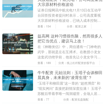
大宗原材料价格波动
证券日报网讯中航光电11月13日在互动平
台回答投资者提问时表示，公司高度重视
大宗原材料价格波动，已纳入成本控制专
项工作，并在研发端和工艺端进行优化，
查看：154
分类：配资之家
以提高使用效....
益高网 这种习惯很伤脑，然而很多人
把它当优点，建议马上改！
在《神雕侠侣》中，周伯通有一门神奇的
武学，那就是左右互搏术。在教授小龙女
这套武功绝学前，他首先让小龙女学习
了“左手画圆右手画方”这个动作。相信不
查看：189
分类：线上杠杆配资炒股平台
少人小时候在看到....
牛牛配资 元始法则：玉瑶子会谈柳田
晨真身，未来新的“凌霄生境”？
“玉瑶子和柳田晨”这一章的 “超然博弈” 和
“现实拷问” 直接把剧情深度拉满！ 玉瑶子
苏醒后带着李唯一闯洞墟营，全场人居然
看不见她； 和柳田晨真身谈完后，张口....
查看：77
分类：配资实盘随配