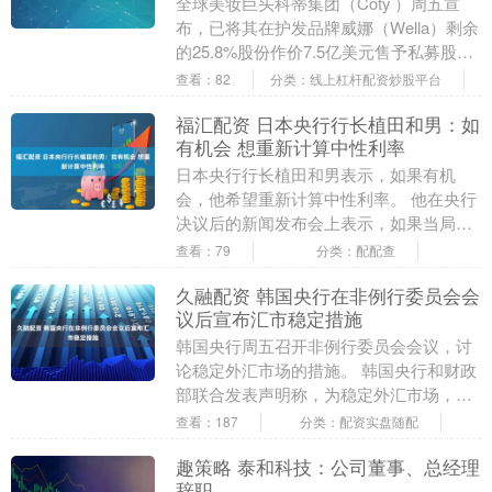
全球美妆巨头科蒂集团（Coty ）周五宣
布，已将其在护发品牌威娜（Wella）剩余
的25.8%股份作价7.5亿美元售予私募股权
巨头KKR集团。 科蒂表示，其将有....
查看：82
分类：线上杠杆配资炒股平台
福汇配资 日本央行行长植田和男：如
有机会 想重新计算中性利率
日本央行行长植田和男表示，如果有机
会，他希望重新计算中性利率。 他在央行
决议后的新闻发布会上表示，如果当局能
把中性利率所在水平看得更加清楚，他们
查看：79
分类：配配查
就可以更频繁地在....
久融配资 韩国央行在非例行委员会会
议后宣布汇市稳定措施
韩国央行周五召开非例行委员会会议，讨
论稳定外汇市场的措施。 韩国央行和财政
部联合发表声明称，为稳定外汇市场，韩
国将免除银行外汇稳定税6个月。 韩国央
查看：187
分类：配资实盘随配
行将对金融机....
趣策略 泰和科技：公司董事、总经理
辞职