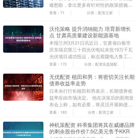
难愁盼，拿出更多有针对性的政策措施，
不断激发市场活力、增进民生福祉。 企业
查看：71
分类：配资之家
是经济发展的基....
沃伦策略 提升消纳能力 培育新增长
点 甘肃高质量建设新能源基地
本报兰州3月21日讯近日，甘肃省白银市
庆东瑞启第三十四光伏电站末批19万千瓦
光伏项目成功投运，标志着陇电入鲁工程
配套1050万千瓦新能源项目全部实现并网
查看：170
分类：配资实盘随配
发电。工....
无优配资 植田和男：将密切关注长期
债券收益率走势
日本央行行长植田和男表示，长期债券收
益率应由市场决定。 他在决策后的新闻发
布会上称，如有必要，将灵活开展购债操
作。 注：日本10年期国债收益率升至2%
查看：183
分类：配资之家
创200....
神机策配资 科蒂集团将其在威娜品牌
的剩余股份作价7.5亿美元售予KKR