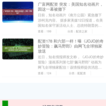
广富网配资 突发：美国知名动画片，
因这一幕被撤下
日前，知名动画片《南方公园》紧急撤下
涉柯克内容。 据多家美媒12日报道，在美
国知名保守派活动人士、总统特朗普的政
治盟友查理·柯克被枪杀后，美国知名政治
查看：199
分类：配资之家
讽刺喜剧动....
配资178 和六部一样！曝《JOJO的奇
妙冒险：飙马野郎》由网飞全球独家
放送
近日，知名情报师发文称，《JOJO的奇妙
冒险》漫画系列第七部“飙马野郎” 动画为
网飞全球独家配信！该情报师提供消息可
靠，此前发布的《败犬女主》第二季、
查看：124
分类：配配查
RE0第四....